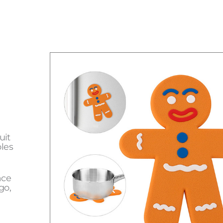
uit
oles
âce
go,