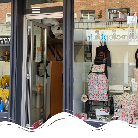
Aller
au
Panie
0.00
€
contenu