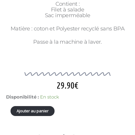
Contient :
Filet à salade
Sac imperméable
Matière : coton et Polyester recyclé sans BPA
Passe à la machine à laver.
29.90
€
quantité
Disponibilité :
En stock
de
ESSOREUSE
Ajouter au panier
A
SALADE
COOKUT
TOMATES