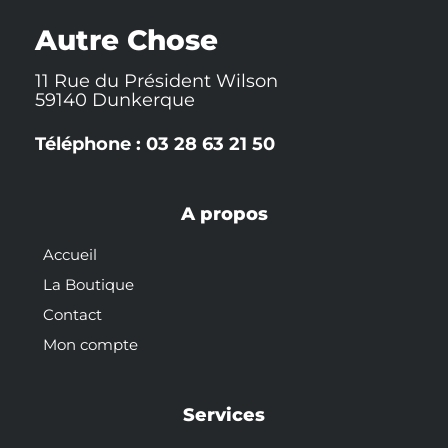
k
t
s
-
t
Autre Chose
f
11 Rue du Président Wilson
59140 Dunkerque
Téléphone : 03 28 63 21 50
A propos
Accueil
La Boutique
Contact
Mon compte
Services