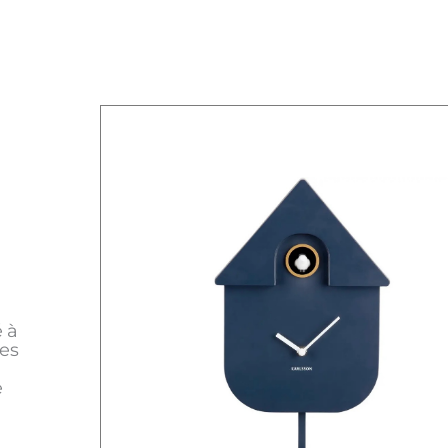
é à
les
e