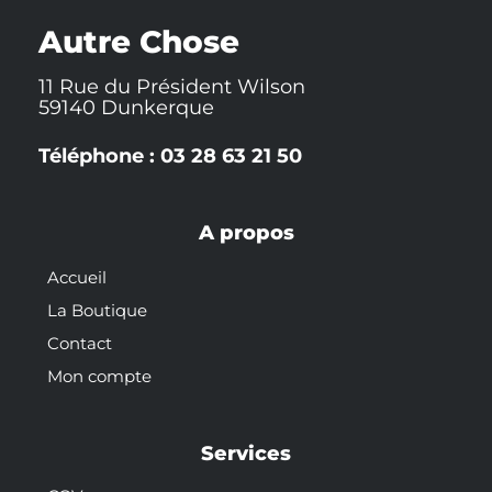
k
t
s
-
t
Autre Chose
f
11 Rue du Président Wilson
59140 Dunkerque
Téléphone : 03 28 63 21 50
A propos
Accueil
La Boutique
Contact
Mon compte
Services