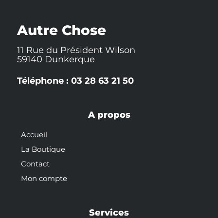
e
o
h
b
r
r
o
a
e
e
k
t
s
-
t
Autre Chose
f
11 Rue du Président Wilson
59140 Dunkerque
Téléphone : 03 28 63 21 50
A propos
Accueil
La Boutique
Contact
Mon compte
Services