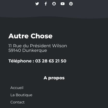
T
F
S
Y
P
w
a
n
o
i
i
c
a
u
n
t
e
p
t
t
t
b
c
u
e
e
o
h
b
r
r
o
a
e
e
k
t
s
-
t
Autre Chose
f
11 Rue du Président Wilson
59140 Dunkerque
Téléphone : 03 28 63 21 50
A propos
Accueil
La Boutique
Contact