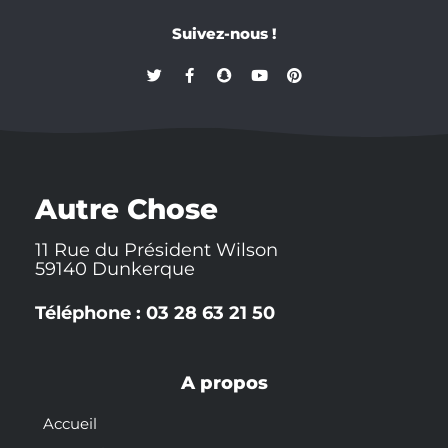
Suivez-nous !
T
F
S
Y
P
w
a
n
o
i
i
c
a
u
n
t
e
p
t
t
t
b
c
u
e
e
o
h
b
r
r
o
a
e
e
k
t
s
-
t
Autre Chose
f
11 Rue du Président Wilson
59140 Dunkerque
Téléphone : 03 28 63 21 50
A propos
Accueil