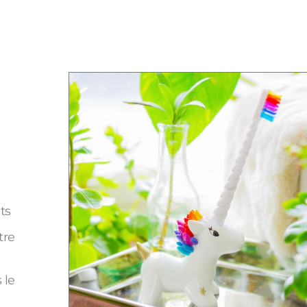
ts
tre
 le