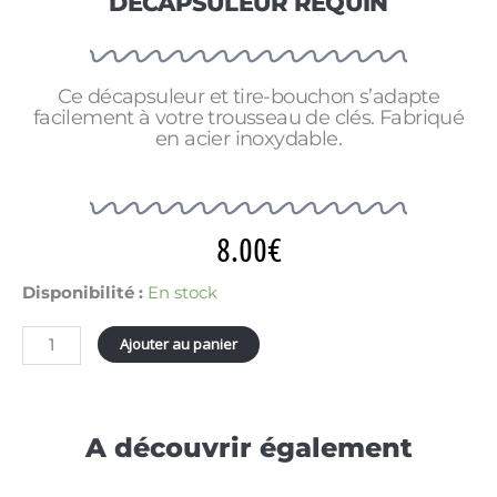
DÉCAPSULEUR REQUIN
Ce décapsuleur et tire-bouchon s’adapte
facilement à votre trousseau de clés. Fabriqué
en acier inoxydable.
8.00
€
quantité
Disponibilité :
En stock
de
PORTE-
Ajouter au panier
CLÉS
TIRE-
BOUCHON
DÉCAPSULEUR
REQUIN
A découvrir également