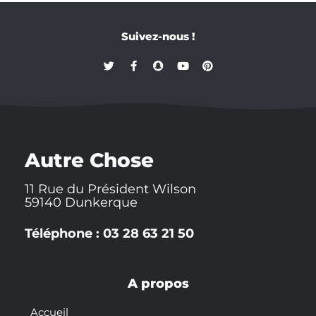
Suivez-nous !
T
F
S
Y
P
w
a
n
o
i
i
c
a
u
n
t
e
p
t
t
t
b
c
u
e
e
o
h
b
r
r
o
a
e
e
k
t
s
-
t
Autre Chose
f
11 Rue du Président Wilson
59140 Dunkerque
Téléphone : 03 28 63 21 50
A propos
Accueil