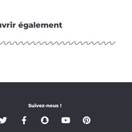
vrir également
Suivez-nous !
T
F
S
Y
P
w
a
n
o
i