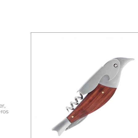
er,
éros