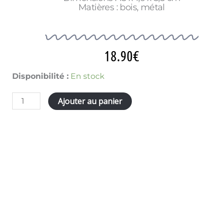
Matières : bois, métal
18.90
€
quantité
Disponibilité :
En stock
de
TIRE
Ajouter au panier
BOUCHON
BIRD