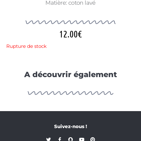
Matière: coton lavé
12.00
€
Rupture de stock
A découvrir également
Suivez-nous !
T
F
S
Y
P