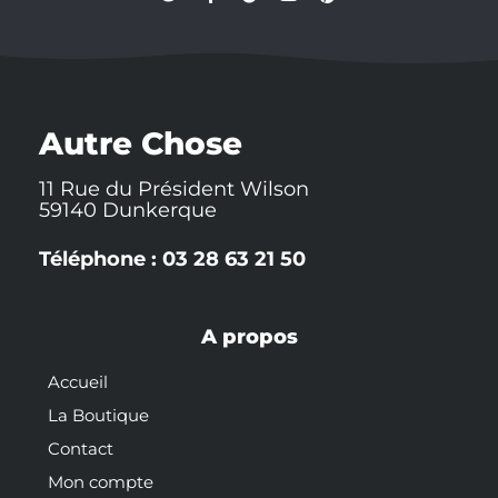
w
a
n
o
i
i
c
a
u
n
t
e
p
t
t
t
b
c
u
e
e
o
h
b
r
r
o
a
e
e
k
t
s
-
t
Autre Chose
f
11 Rue du Président Wilson
59140 Dunkerque
Téléphone : 03 28 63 21 50
A propos
Accueil
La Boutique
Contact
Mon compte