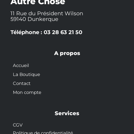
Autre Chose
f
11 Rue du Président Wilson
59140 Dunkerque
Téléphone : 03 28 63 21 50
A propos
Accueil
La Boutique
Contact
Mon compte
Services
CGV
Politique de confidentialité