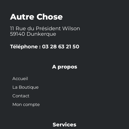
r
o
a
e
e
k
t
s
-
t
Autre Chose
f
11 Rue du Président Wilson
59140 Dunkerque
Téléphone : 03 28 63 21 50
A propos
Accueil
La Boutique
Contact
Mon compte
Services