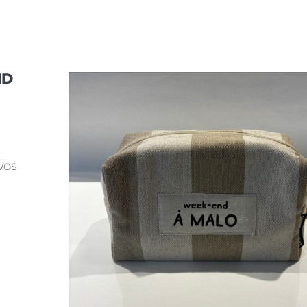
ND
vos