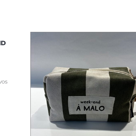
ND
vos