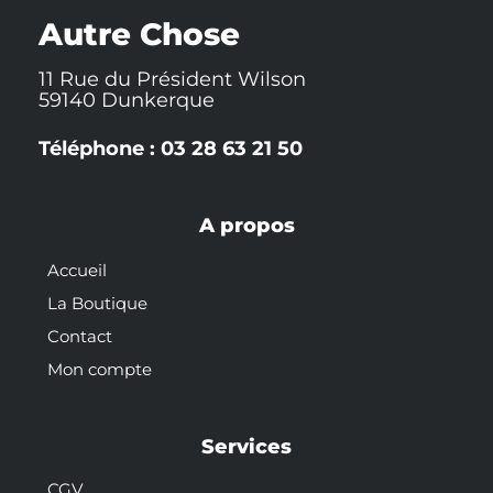
k
t
s
-
t
Autre Chose
f
11 Rue du Président Wilson
59140 Dunkerque
Téléphone : 03 28 63 21 50
A propos
Accueil
La Boutique
Contact
Mon compte
Services
CGV