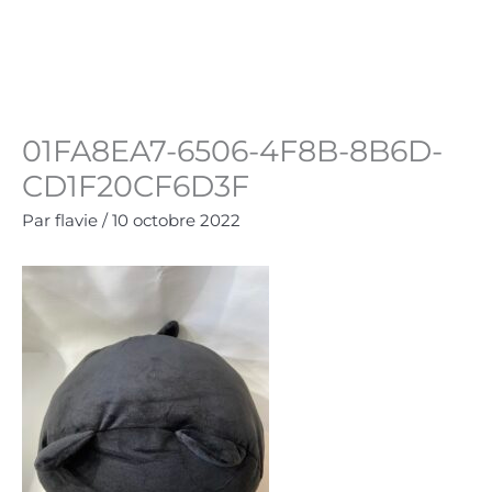
Aller
au
Panie
0.00
€
contenu
01FA8EA7-6506-4F8B-8B6D-
CD1F20CF6D3F
Par
flavie
/
10 octobre 2022