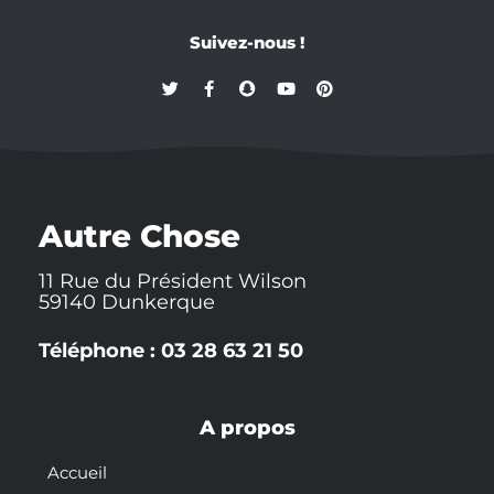
Suivez-nous !
T
F
S
Y
P
w
a
n
o
i
i
c
a
u
n
t
e
p
t
t
t
b
c
u
e
e
o
h
b
r
r
o
a
e
e
k
t
s
-
t
Autre Chose
f
11 Rue du Président Wilson
59140 Dunkerque
Téléphone : 03 28 63 21 50
A propos
Accueil