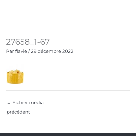
Aller
au
Panie
0.00
€
contenu
27658_1-67
Par
flavie
/
29 décembre 2022
←
Fichier média
précédent