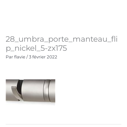
Aller
au
Panie
0.00
€
contenu
28_umbra_porte_manteau_fli
p_nickel_5-zx175
Par
flavie
/
3 février 2022