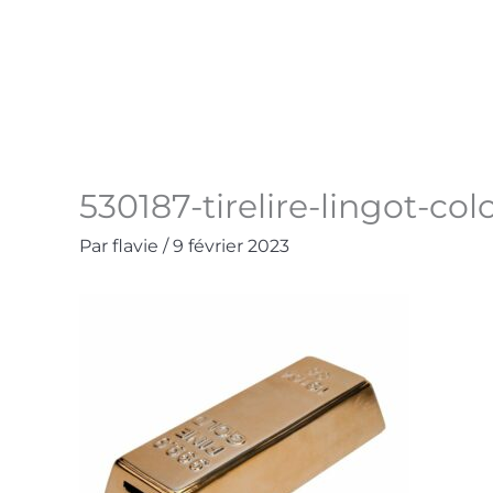
Aller
au
Accueil
La Boutique
Contact
Mo
contenu
530187-tirelire-lingot-colo
Par
flavie
/
9 février 2023