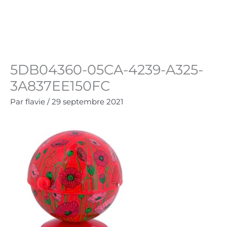
Aller
au
Panie
0.00
€
contenu
5DB04360-05CA-4239-A325-
3A837EE150FC
Par
flavie
/
29 septembre 2021