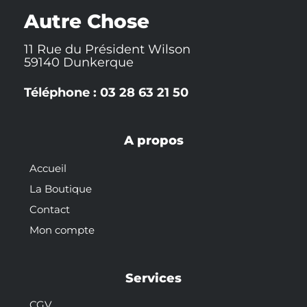
k
t
s
-
t
Autre Chose
f
11 Rue du Président Wilson
59140 Dunkerque
Téléphone : 03 28 63 21 50
A propos
Accueil
La Boutique
Contact
Mon compte
Services
CGV