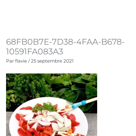
Aller
au
Panie
0.00
€
contenu
68FB0B7E-7D38-4FAA-B678-
10591FA083A3
Par
flavie
/
25 septembre 2021