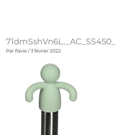
Aller
au
Panie
0.00
€
contenu
71dmSshVn6L._AC_SS450_
Par
flavie
/
3 février 2022