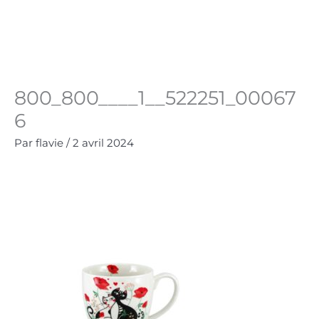
Aller
au
Panie
0.00
€
contenu
800_800____1__522251_00067
6
Par
flavie
/
2 avril 2024