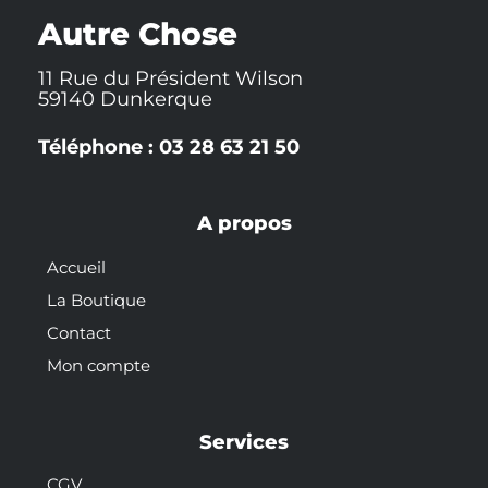
k
t
s
-
t
Autre Chose
f
11 Rue du Président Wilson
59140 Dunkerque
Téléphone : 03 28 63 21 50
A propos
Accueil
La Boutique
Contact
Mon compte
Services
CGV