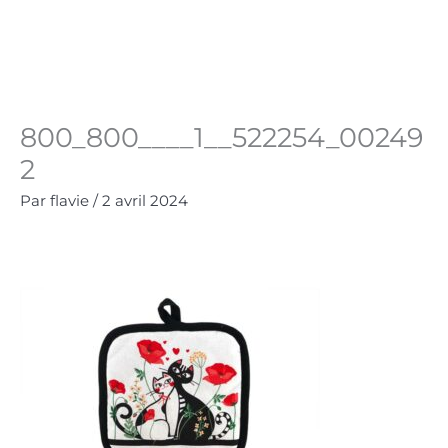
Aller
au
Panie
0.00
€
contenu
800_800____1__522254_00249
2
Par
flavie
/
2 avril 2024