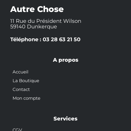
k
t
s
-
t
Autre Chose
f
11 Rue du Président Wilson
59140 Dunkerque
Téléphone : 03 28 63 21 50
A propos
Accueil
La Boutique
Contact
Mon compte
Services
CGV