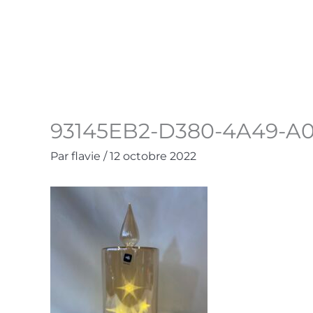
Aller
au
Accueil
La Boutique
Contact
Mo
contenu
93145EB2-D380-4A49-A
Par
flavie
/
12 octobre 2022