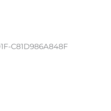
n compte
01F-C81D986A848F