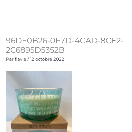
Aller
au
Panie
0.00
€
contenu
96DF0B26-0F7D-4CAD-8CE2-
2C6895D5352B
Par
flavie
/
12 octobre 2022