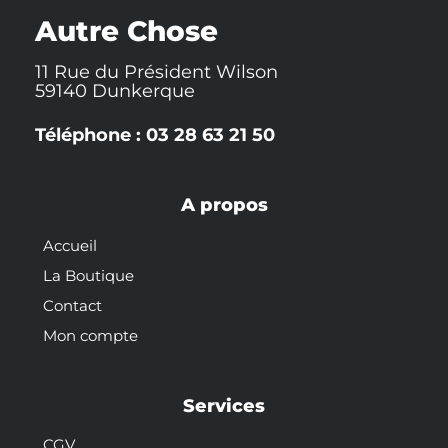
k
t
s
-
t
Autre Chose
f
11 Rue du Président Wilson
59140 Dunkerque
Téléphone : 03 28 63 21 50
A propos
Accueil
La Boutique
Contact
Mon compte
Services
CGV