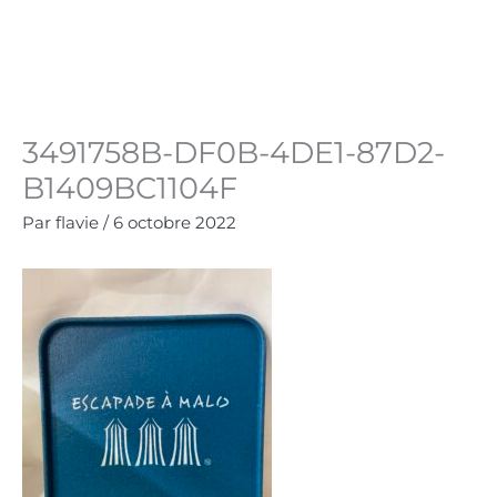
Aller
au
Panie
0.00
€
contenu
3491758B-DF0B-4DE1-87D2-
B1409BC1104F
Par
flavie
/
6 octobre 2022