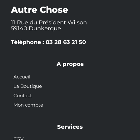
k
t
s
-
t
Autre Chose
f
11 Rue du Président Wilson
59140 Dunkerque
Téléphone : 03 28 63 21 50
A propos
Accueil
La Boutique
Contact
Mon compte
Services
CGV