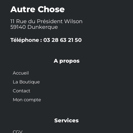
k
t
s
-
t
Autre Chose
f
11 Rue du Président Wilson
59140 Dunkerque
Téléphone : 03 28 63 21 50
A propos
Accueil
La Boutique
Contact
Mon compte
Services
CGV