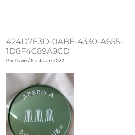
Aller
au
Panie
0.00
€
contenu
424D7E3D-0ABE-4330-A655-
1D8F4C89A9CD
Par
flavie
/
6 octobre 2022