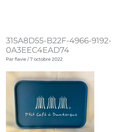
Aller
au
Panie
0.00
€
contenu
315A8D55-B22F-4966-9192-
0A3EEC4EAD74
Par
flavie
/
7 octobre 2022