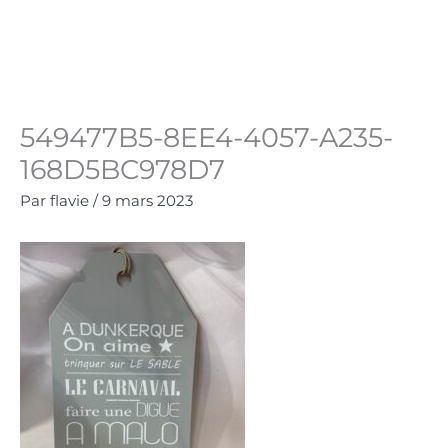
Aller
au
Panie
0.00
€
contenu
549477B5-8EE4-4057-A235-
168D5BC978D7
Par
flavie
/
9 mars 2023