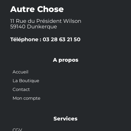
k
t
s
-
t
Autre Chose
f
11 Rue du Président Wilson
59140 Dunkerque
Téléphone : 03 28 63 21 50
A propos
Accueil
La Boutique
Contact
Mon compte
Services
CGV