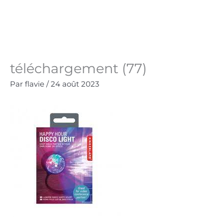
Aller
au
Panie
0.00
€
contenu
téléchargement (77)
Par
flavie
/
24 août 2023