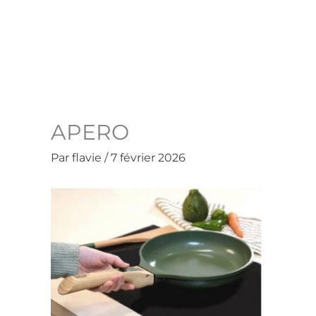
Aller
au
Accueil
La Boutique
Contact
Mo
contenu
APERO
Par
flavie
/
7 février 2026