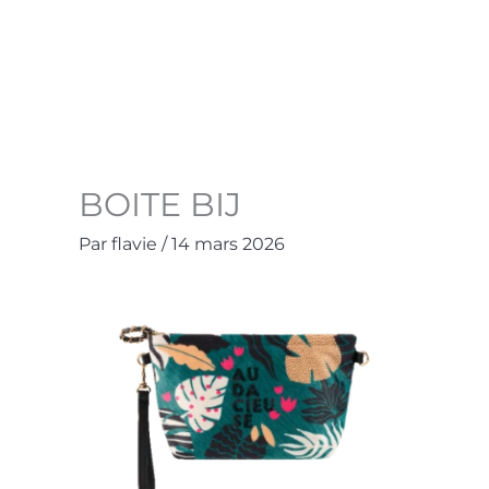
Aller
au
Accueil
La Boutique
Contact
Mo
contenu
BOITE BIJ
Par
flavie
/
14 mars 2026