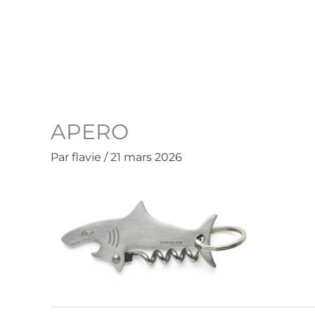
Aller
au
Accueil
La Boutique
Contact
Mo
contenu
APERO
Par
flavie
/
21 mars 2026