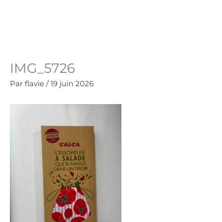
Aller
au
Panie
0.00
€
contenu
IMG_5726
Par
flavie
/
19 juin 2026