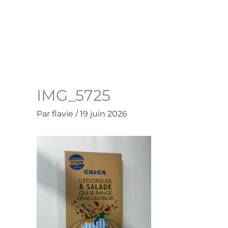
Aller
au
Accueil
La Boutique
Contact
Mo
contenu
IMG_5725
Par
flavie
/
19 juin 2026