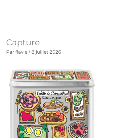
Aller
au
Panie
0.00
€
contenu
Capture
Par
flavie
/
8 juillet 2026