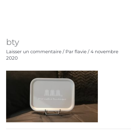
Aller
au
Panie
0.00
€
contenu
bty
Laisser un commentaire
/ Par
flavie
/
4 novembre
2020