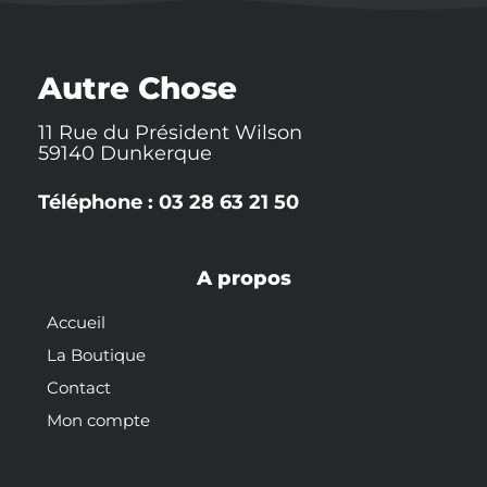
t
b
c
u
e
e
o
h
b
r
r
o
a
e
e
k
t
s
-
t
Autre Chose
f
11 Rue du Président Wilson
59140 Dunkerque
Téléphone : 03 28 63 21 50
A propos
Accueil
La Boutique
Contact
Mon compte