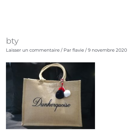
Aller
au
Panie
0.00
€
contenu
bty
Laisser un commentaire
/ Par
flavie
/
9 novembre 2020