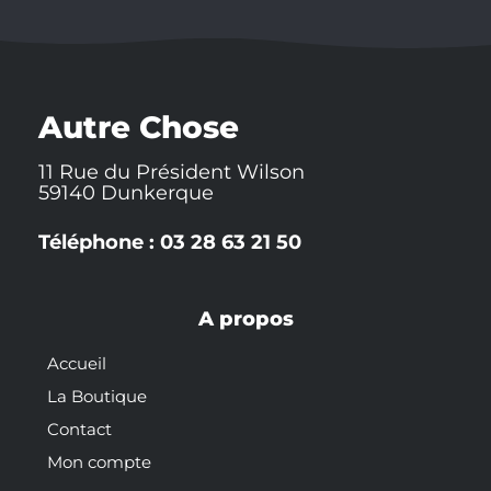
i
c
a
u
n
t
e
p
t
t
t
b
c
u
e
e
o
h
b
r
r
o
a
e
e
k
t
s
-
t
Autre Chose
f
11 Rue du Président Wilson
59140 Dunkerque
Téléphone : 03 28 63 21 50
A propos
Accueil
La Boutique
Contact
Mon compte