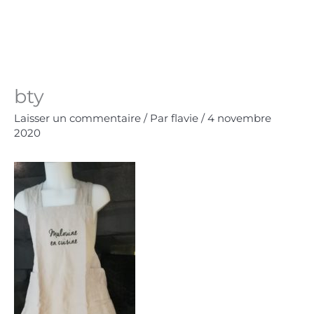
Aller
au
Panie
0.00
€
contenu
bty
Laisser un commentaire
/ Par
flavie
/
4 novembre
2020