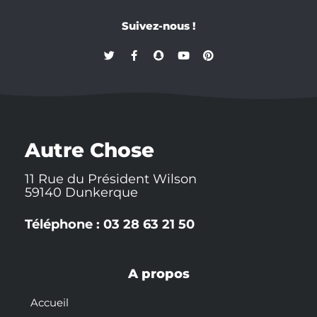
Suivez-nous !
T
F
S
Y
P
w
a
n
o
i
i
c
a
u
n
t
e
p
t
t
t
b
c
u
e
e
o
h
b
r
r
o
a
e
e
k
t
s
-
t
Autre Chose
f
11 Rue du Président Wilson
59140 Dunkerque
Téléphone : 03 28 63 21 50
A propos
Accueil