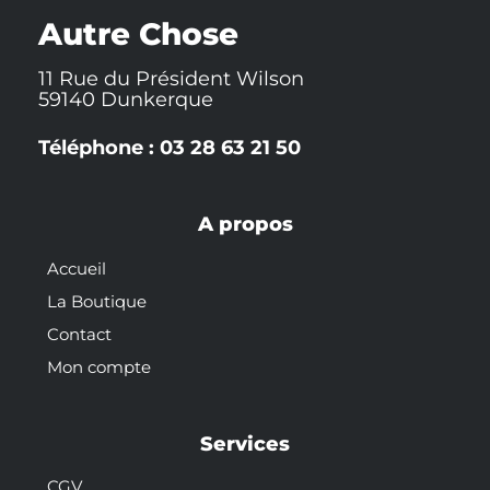
k
t
s
-
t
Autre Chose
f
11 Rue du Président Wilson
59140 Dunkerque
Téléphone : 03 28 63 21 50
A propos
Accueil
La Boutique
Contact
Mon compte
Services
CGV