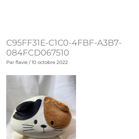
Aller
au
Panie
0.00
€
contenu
C95FF31E-C1C0-4FBF-A3B7-
084FCD067510
Par
flavie
/
10 octobre 2022