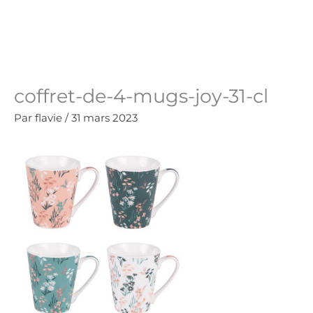
Aller
au
Panie
0.00
€
contenu
coffret-de-4-mugs-joy-31-cl
Par
flavie
/
31 mars 2023