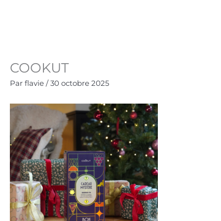
Aller
au
Panie
0.00
€
contenu
COOKUT
Par
flavie
/
30 octobre 2025