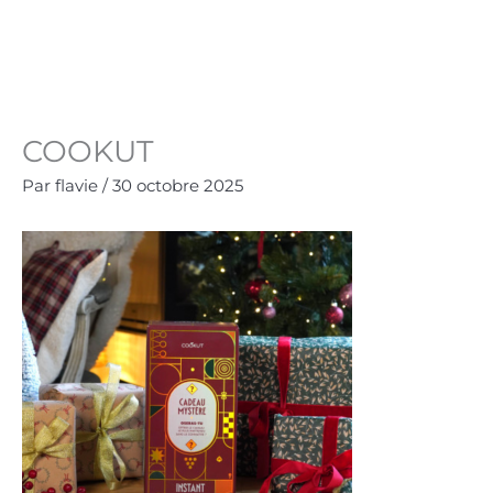
Aller
au
Panie
0.00
€
contenu
COOKUT
Par
flavie
/
30 octobre 2025