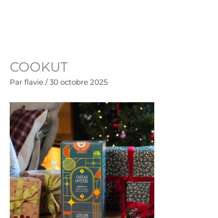
Aller
au
Panie
0.00
€
contenu
COOKUT
Par
flavie
/
30 octobre 2025