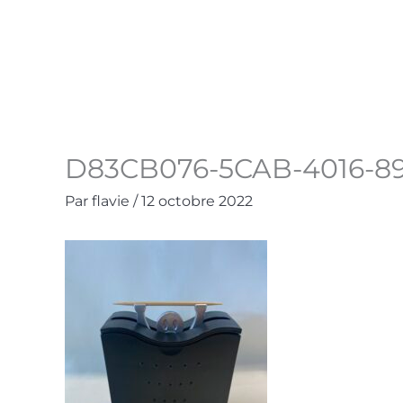
Aller
au
Accueil
La Boutique
Contact
Mo
contenu
D83CB076-5CAB-4016-8
Par
flavie
/
12 octobre 2022