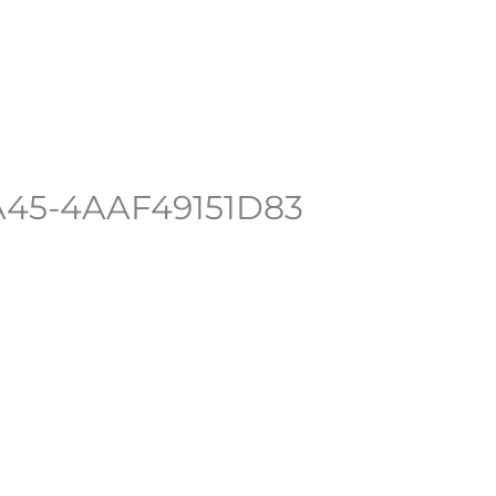
n compte
A45-4AAF49151D83