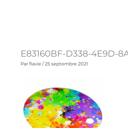
Aller
au
Accueil
La Boutique
Contact
Mo
contenu
E83160BF-D338-4E9D-8
Par
flavie
/
25 septembre 2021